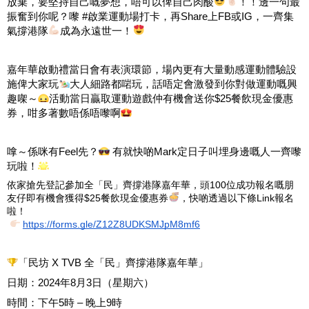
放棄，要堅持自己嘅夢想，唔可以俾自己肉酸
！！邊一句最
振奮到你呢？嚟 #啟業運動場打卡，再Share上FB或IG，一齊集
氣撐港隊
成為永遠世一！
嘉年華啟動禮當日會有表演環節，場內更有大量動感運動體驗設
施俾大家玩
大人細路都啱玩，話唔定會激發到你對做運動嘅興
趣㗎～
活動當日贏取運動遊戲仲有機會送你$25餐飲現金優惠
券，咁多著數唔係唔嚟啊
嗱～係咪有Feel先？
 有就快啲Mark定日子叫埋身邊嘅人一齊嚟
玩啦！
100
依家搶先登記參加全「民」齊撐港隊嘉年華，頭
位成功報名嘅朋
$25
Link
友仔即有機會獲得
餐飲現金優惠券
，快啲透過以下條
報名
啦！
https://forms.gle/Z12Z8UDKSMJpM8mf6
「民坊 X TVB 全「民」齊撐港隊嘉年華」
日期：2024年8月3日（星期六）
時間：下午5時 – 晚上9時