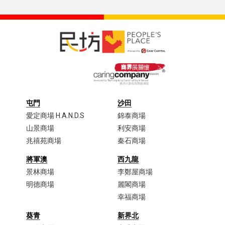
屯門
沙田
愛定商場 H.A.N.D.S
錦泰商場
山景商場
利安商場
兆禧苑商場
秦石商場
將軍澳
西九龍
景林商場
李鄭屋商場​
明德商場
麗閣商場
幸福商場
葵青
新界北