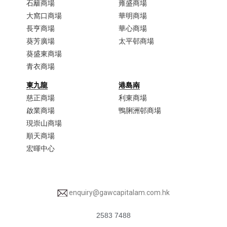
石籬商場
雍盛商場
大窩口商場​
華明商場
長亨商場
華心商場
葵芳廣場
太平邨商場
葵盛東商場
青衣商場​
東九龍
港島南
慈正商場​
利東商場
啟業商場​
鴨脷洲邨商場
現崇山商場​
順天商場​
宏暉中心
enquiry@gawcapitalam.com.hk
2583 7488