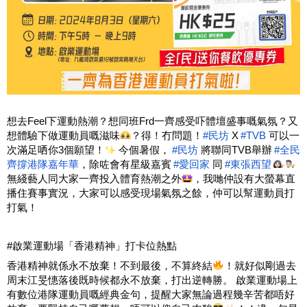
想去Feel下運動熱潮？想同班Frd一齊感受吓體壇盛事嘅氣氛？又
想體驗下做運動員嘅滋味
？得！冇問題！
#民坊
 X
#TVB
 可以一
次滿足哂你3個願望！
 今個暑假，
#民坊
 將聯同TVB舉辦
#全民
齊撐港隊嘉年華
，除咗會有星級嘉賓
#愛回家
 同
#東張西望
無綫藝人同大家一齊投入體育熱潮之外
，我哋仲設有大螢幕直
播住賽事實況，大家可以感受現場氣氛之餘，仲可以幫運動員打
打氣！
#啟業運動場「香港精神」打卡位熱點
香港精神就係永不放棄！不到最後，不算終結
！就好似剛過去
周末江旻憓落後既時候都永不放棄，打出逆轉勝。 啟業運動場上
有數位港隊運動員嘅經典金句，提醒大家無論過程幾辛苦都唔好