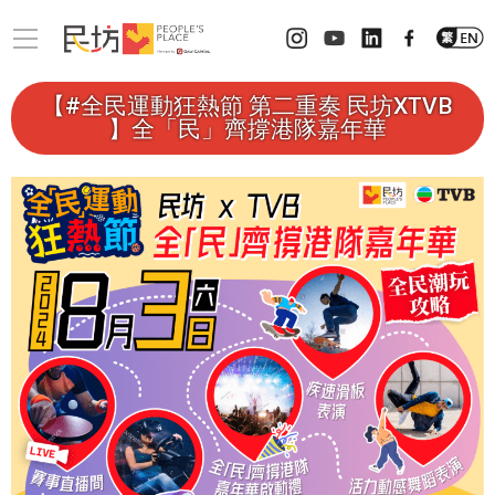
【#全民運動狂熱節 第二重奏 民坊XTVB
】全「民」齊撐港隊嘉年華