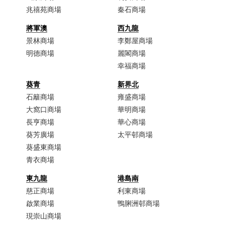
兆禧苑商場
秦石商場
將軍澳
西九龍
景林商場
李鄭屋商場​
明德商場
麗閣商場
幸福商場
葵青
新界北
石籬商場
雍盛商場
大窩口商場​
華明商場
長亨商場
華心商場
葵芳廣場
太平邨商場
葵盛東商場
青衣商場​
東九龍
港島南
慈正商場​
利東商場
啟業商場​
鴨脷洲邨商場
現崇山商場​