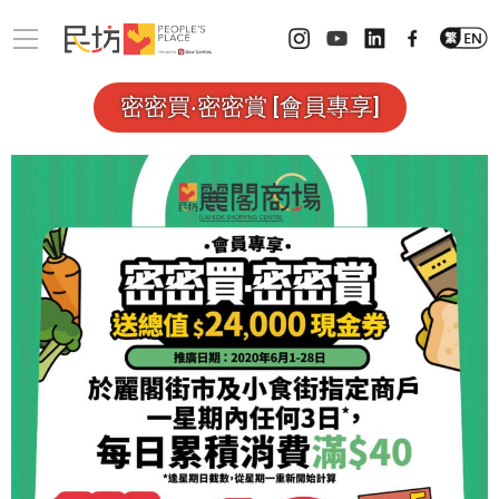
密密買‧密密賞 [會員專享]