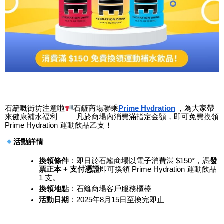
石籬嘅街坊注意啦
石籬商場聯乘
Prime Hydration
，為大家帶
來健康補水福利
 —— 
凡於商場內消費滿指定金額，即可免費換領
Prime Hydration 
運動飲品乙支！
活動詳情
換領條件
：即日於石籬商場以電子消費滿
 $150*
，憑
發
票正本
 + 
支付憑證
即可換領
 Prime Hydration 
運動飲品
1 
支。
換領地點
：石籬商場客戶服務櫃檯
活動日期
：
2025
年
8
月
15
日至換完即止