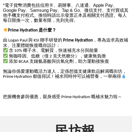
*
電子貨幣消費包括信用卡、易辦事、八達通、
Apple Pay
、
Google Pay
、
Samsung Pay
、
Tap & Go
、微信支付、支付寶或其
他手機支付程式。換領時請出示發票正本及相關支付憑證。每人
每日限換一次，數量有限，先到先得。
是什麼？
Prime Hydration 
由
與
聯手研發的
，專為追求高效補
 Logan Paul 
 KSI 
Prime Hydration
水、注重體能恢復嘅你設計：
含
椰子水、電解質，快速補充水分與能量
 10% 
無咖啡因、低糖（僅
克天然糖分），健康無負擔
 2 
添加
支鏈氨基酸與抗氧化劑，助力運動後恢復
 BCAA 
無論你係愛運動嘅活力達人，定係想搵支健康飲品解渴嘅街坊，
都值得試！補水同時仲可以補營養，一舉兩得
Prime Hydration 
把握機會參與優惠，親身感受
嘅補水魅力啦～
 Prime Hydration 
民坊報