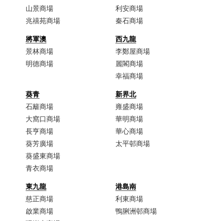
山景商場
利安商場
兆禧苑商場
秦石商場
將軍澳
西九龍
景林商場
李鄭屋商場​
明德商場
麗閣商場
幸福商場
葵青
新界北
石籬商場
雍盛商場
大窩口商場​
華明商場
長亨商場
華心商場
葵芳廣場
太平邨商場
葵盛東商場
青衣商場​
東九龍
港島南
慈正商場​
利東商場
啟業商場​
鴨脷洲邨商場