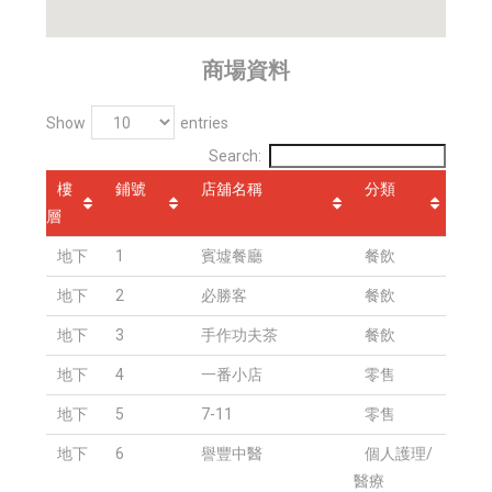
商場資料
Show
entries
Search:
樓
鋪號
店舖名稱
分類
層
地下
1
賓墟餐廳
餐飲
地下
2
必勝客
餐飲
地下
3
手作功夫茶
餐飲
地下
4
一番小店
零售
地下
5
7-11
零售
地下
6
譽豐中醫
個人護理/
醫療