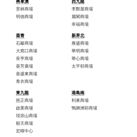
將軍澳
西九龍
景林商場
李鄭屋商場​
明德商場
麗閣商場
幸福商場
葵青
新界北
石籬商場
雍盛商場
大窩口商場​
華明商場
長亨商場
華心商場
葵芳廣場
太平邨商場
葵盛東商場
青衣商場​
東九龍
港島南
慈正商場​
利東商場
啟業商場​
鴨脷洲邨商場
現崇山商場​
順天商場​
宏暉中心