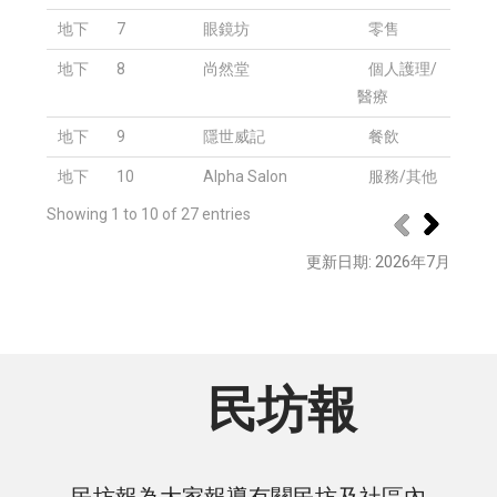
地下
7
眼鏡坊
零售
地下
8
尚然堂
個人護理/
醫療
地下
9
隱世威記
餐飲
地下
10
Alpha Salon
服務/其他
Showing 1 to 10 of 27 entries
更新日期
: 2026
年
7
月
民坊報