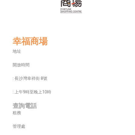
幸福商場
地址
開放時間
: 長沙灣幸祥街 8號
: 上午9時至晚上10時
查詢電話
租務
管理處