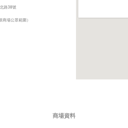
琳北路38號
(只限商場公眾範圍）
商場資料