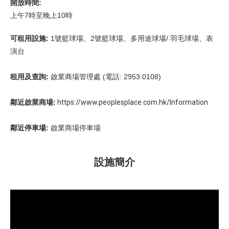
開放時間
:
上午7時至晚上
10
時
可租用設施:
1號籃球場、2號籃球場、多用途球場/ 羽毛球場、表
演台
租用及查詢:
啟業商場管理處 (電話:
2953 0108)
鄰近啟業商場:
https://www.peoplesplace.com.hk/Information
鄰近停車場:
啟業商場停車場
設施簡介