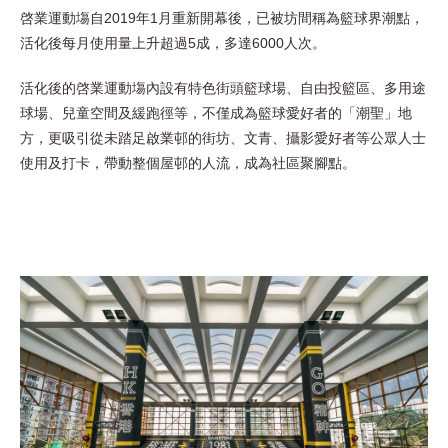
啓業運動塲
自2019年1月
重新
開幕
後
，已被坊間稱為籃球界潮點，
活化後每月使用量上升超過5成，多達6000人次。
活化後的啓業運動塲內設有特色街頭籃球場、自由投籃區、多用途
球場、兒童空間及緩跑徑等，不僅成為籃球愛好者的「潮聖」地
方，更吸引從未踏足啟業邨的街坊、文青、攝影愛好者等公眾人士
使用及打卡，帶動整個屋邨的人流，成為社區聚腳點。