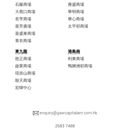
石籬商場
雍盛商場
大窩口商場​
華明商場
長亨商場
華心商場
葵芳廣場
太平邨商場
葵盛東商場
青衣商場​
東九龍
港島南
慈正商場​
利東商場
啟業商場​
鴨脷洲邨商場
現崇山商場​
順天商場​
宏暉中心
enquiry@gawcapitalam.com.hk
2583 7488