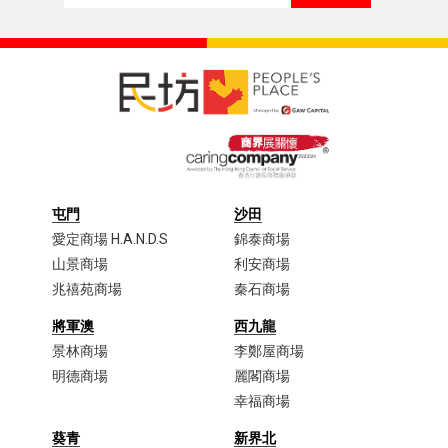
屯門
沙田
愛定商場 H.A.N.D.S
錦泰商場
山景商場
利安商場
兆禧苑商場
秦石商場
將軍澳
西九龍
景林商場
李鄭屋商場​
明德商場
麗閣商場
幸福商場
葵青
新界北