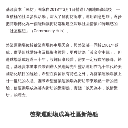
基滙資本「民坊」團隊自2018年3月1日營運17個地區商場後，一
直積極的社區參與活動，深入了解街坊訴求，運用創意思維，逐步
把商場轉化為一個能夠讓街坊鄰里建立深厚社區情懷和歸屬感的
「社區樞紐」（Community Hub）。
啓業運動塲位於啟業商場停車場天台，與啓業邨一同於1981年落
成，廣受籃球愛好者及攝影者歡迎，更獲封為「黃金空中籠」。但
是球場落成超過三十年，設施日漸殘舊，需要一定程度的修葺。於
是，基滙資本董事長兼創辦人吳繼煒先生靈活運用在九十年代於美
國活化項目的經驗，希望在保留原有特色之外，為啓業運動塲披上
廿一世紀的衣裳。團隊希望啓業運動場為街坊帶來煥然一新的體
驗，使運動場成為邨內街坊的聚腳點，實踐「以民為本，以情聚
坊」的理念。
啓業運動塲成為社區新熱點