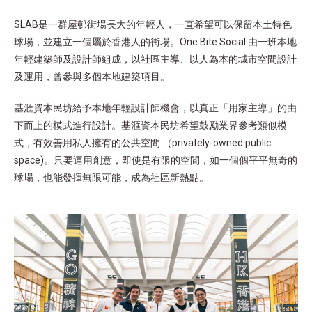
SLAB是一群屋邨街場長大的年輕人，一直希望可以保留本土特色
球場，並建立一個屬於香港人的街場。One Bite Social 由一班本地
年輕建築師及設計師組成，以社區主導、以人為本的城市空間設計
及運用，曾參與多個本地建築項目。
基滙資本民坊給予本地年輕設計師機會，以真正「用家主導」的由
下而上的模式進行設計。基滙資本民坊希望鼓勵業界參考類似模
式，有效善用私人擁有的公共空間 （privately-owned public
space)。只要運用創意，即使是有限的空間，如一個個平平無奇的
球場，也能發揮無限可能，成為社區新熱點。