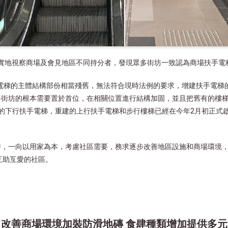
團隊實地視察商場及會見地區不同持分者，發現眾多街坊一致認為商場扶手
手電梯的主體結構部份相當殘舊，無法符合現時法例的要求，增建扶手電梯的
將街坊的根本需要置於首位，在相關位置進行結構加固，並且把舊有的樓
的下行扶手電梯，重建的上行扶手電梯和步行樓梯已經在今年2月初正式
時，一向以用家為本，考慮社區需要，務求逐步改善地區設施和商場環境
互助互愛的社區。
改善商場環境加裝防滑地磚 食肆種類增加提供多元