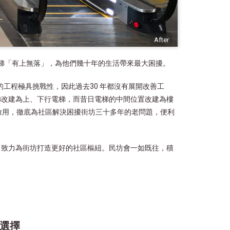
After
電梯「有上無落」，為他們幾十年的生活帶來最大困擾。
工程極具挑戰性，因此過去30 年都沒有展開改善工
梯改建為上、下行電梯，而昔日電梯的中間位置改建為樓
啟用，徹底為社區解決困擾街坊三十多年的老問題，便利
，致力為街坊打造更好的社區樞紐。民坊會一如既往，積
選擇