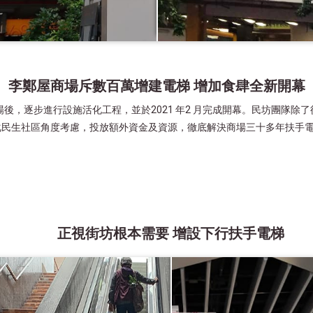
李鄭屋商場斥數百萬增建電梯 增加食肆全新開幕
場後，逐步進行設施活化工程，並於2021 年2 月完成開幕。民坊團隊
化民生社區角度考慮，投放額外資金及資源，徹底解決商場三十多年扶手
正視街坊根本需要 增設下行扶手電梯