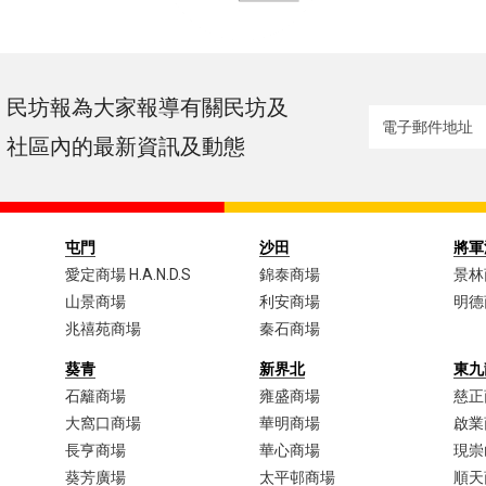
民坊報為大家報導有關民坊及
社區內的最新資訊及動態
屯門
沙田
將軍
愛定商場 H.A.N.D.S
錦泰商場
景林
山景商場
利安商場
明德
兆禧苑商場
秦石商場
葵青
新界北
東九
石籬商場
雍盛商場
慈正
大窩口商場​
華明商場
啟業
長亨商場
華心商場
現崇
葵芳廣場
太平邨商場
順天