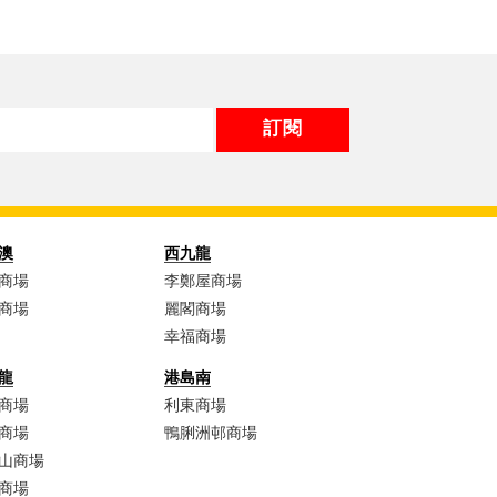
澳
西九龍
商場
李鄭屋商場​
商場
麗閣商場
幸福商場
龍
港島南
商場​
利東商場
商場​
鴨脷洲邨商場
山商場​
商場​