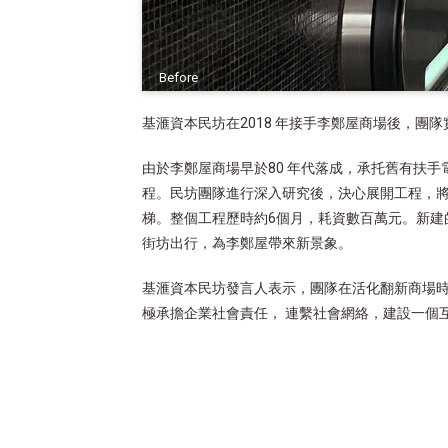
Before
基滙資本民坊在2018 年接手李鄭屋商場後，
由於李鄭屋商場早於80 年代落成，承托舊有扶
程。民坊團隊進行深入研究後，決心展開工程，
梯。整個工程歷時約6個月，耗資數百萬元。新建
街坊出行，為李鄭屋帶來新景象。
基滙資本民坊發言人表示，團隊在活化翻新商場
極承擔企業社會責任， 連繫社會網絡，建設一個