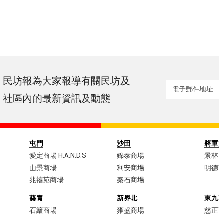
民坊報為大家報導有關民坊及
社區內的最新資訊及動態
屯門
沙田
將軍
愛定商場 H.A.N.D.S
錦泰商場
景林
山景商場
利安商場
明德
兆禧苑商場
秦石商場
葵青
新界北
東九
石籬商場
雍盛商場
慈正