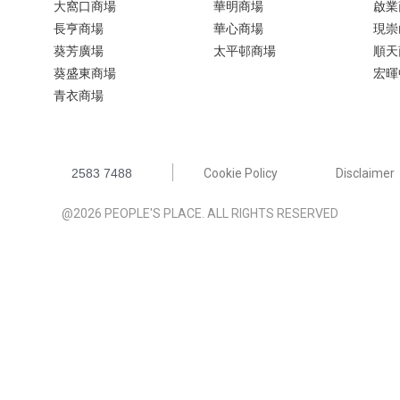
大窩口商場​
華明商場
啟業
長亨商場
華心商場
現崇
葵芳廣場
太平邨商場
順天
葵盛東商場
宏暉
青衣商場​
2583 7488
Cookie Policy
Disclaimer
@2026 PEOPLE'S PLACE. ALL RIGHTS RESERVED