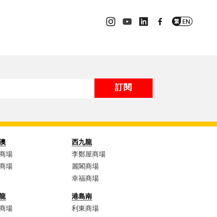
澳
西九龍
商場
李鄭屋商場​
商場
麗閣商場
幸福商場
龍
港島南
商場​
利東商場