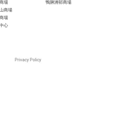
商場​
鴨脷洲邨商場
山商場​
商場​
中心
Privacy Policy