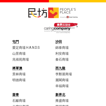
屯門
沙田
愛定商場 H.A.N.D.S
錦泰商場
山景商場
利安商場
兆禧苑商場
秦石商場
將軍澳
西九龍
景林商場
李鄭屋商場​
明德商場
麗閣商場
幸福商場
葵青
新界北
石籬商場
雍盛商場