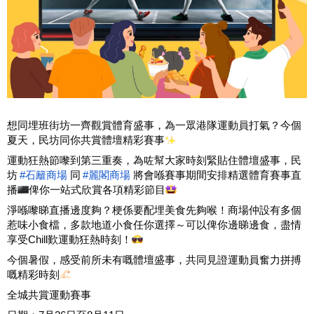
想同埋班街坊一齊觀賞體育盛事，為一眾港隊運動員打氣？今個
夏天，民坊同你共賞體壇精彩賽事
運動狂熱節嚟到第三重奏，為咗幫大家時刻緊貼住體壇盛事，民
坊
#石籬商場
 同
#麗閣商場
 將會喺賽事期間安排精選體育賽事直
播
俾你一站式欣賞各項精彩節目
淨喺嚟睇直播邊度夠？梗係要配埋美食先夠喉！商場仲設有多個
惹味小食檔，多款地道小食任你選擇～可以俾你邊睇邊食，盡情
享受Chill歎運動狂熱時刻！
今個暑假，感受前所未有嘅體壇盛事，共同見證運動員奮力拼搏
嘅精彩時刻
全城共賞運動賽事