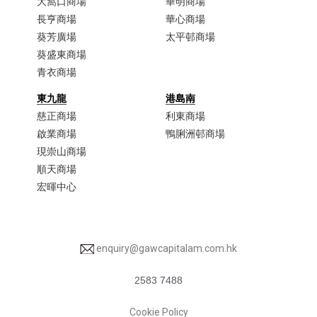
大窩口商場​
華明商場
長亨商場
華心商場
葵芳廣場
太平邨商場
葵盛東商場
青衣商場​
東九龍
港島南
慈正商場​
利東商場
啟業商場​
鴨脷洲邨商場
現崇山商場​
順天商場​
宏暉中心
enquiry@gawcapitalam.com.hk
2583 7488
Cookie Policy