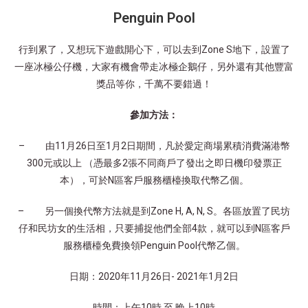
Penguin Pool
行到累了，又想玩下遊戲開心下，可以去到Zone S地下，設置了
一座冰極公仔機，大家有機會帶走冰極企鵝仔，另外還有其他豐富
獎品等你，千萬不要錯過！
參加方法：
– 由11月26日至1月2日期間，凡於愛定商場累積消費滿港幣
300元或以上 （憑最多2張不同商戶了發出之即日機印發票正
本），可於N區客戶服務櫃檯換取代幣乙個。
– 另一個換代幣方法就是到Zone H, A, N, S。各區放置了民坊
仔和民坊女的生活相，只要捕捉他們全部4款，就可以到N區客戶
服務櫃檯免費換領Penguin Pool代幣乙個。
日期：2020年11月26日- 2021年1月2日
時間：上午10時 至 晚上10時