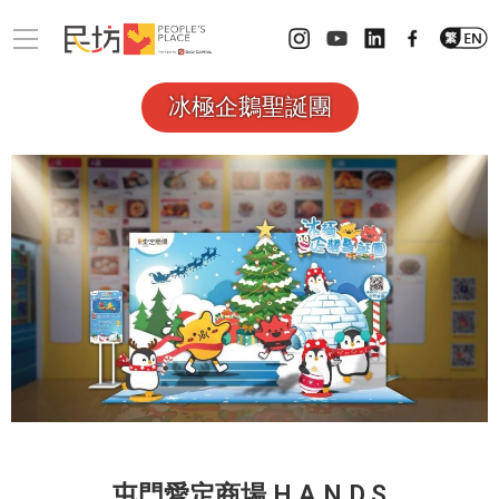
冰極企鵝聖誕團
屯門愛定商場
H.A.N.D.S