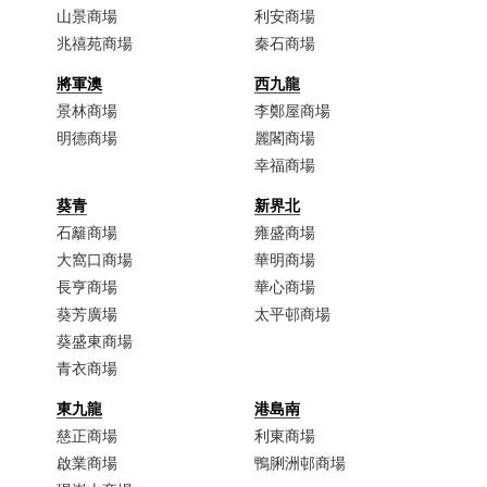
山景商場
利安商場
兆禧苑商場
秦石商場
將軍澳
西九龍
景林商場
李鄭屋商場​
明德商場
麗閣商場
幸福商場
葵青
新界北
石籬商場
雍盛商場
大窩口商場​
華明商場
長亨商場
華心商場
葵芳廣場
太平邨商場
葵盛東商場
青衣商場​
東九龍
港島南
慈正商場​
利東商場
啟業商場​
鴨脷洲邨商場