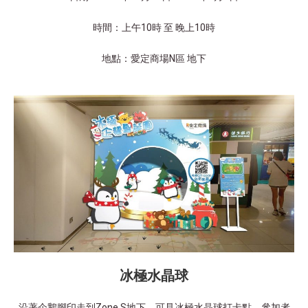
時間：上午10時 至 晚上10時
地點：愛定商場N區 地下
冰極水晶球
沿著企鵝腳印走到Zone S地下，可見冰極水晶球打卡點。參加者