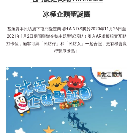
冰極企鵝聖誕團
基滙資本民坊旗下屯門愛定商場H.A.N.D.S將於2020年11月26日至
2021年1月2日期間舉辦企鵝主題聖誕活動！引入AR虛擬現實互動
打卡位，顧客可與「民坊仔」和「民坊女」一起合照，更有機會贏
得豐厚獎品！