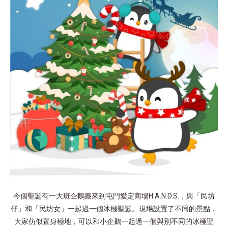
今個聖誕有一大班企鵝團來到屯門愛定商場H.A.N.D.S.，與「民坊
仔」和「民坊女」一起過一個冰極聖誕。現場設置了不同的景點，
大家仿似置身極地，可以和小企鵝一起過一個與別不同的冰極聖