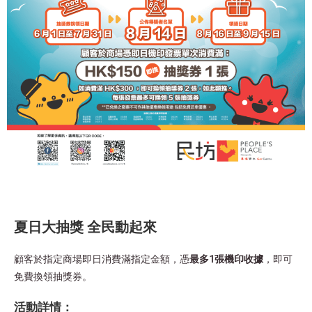
夏日大抽獎 全民動起來
顧客於指定商場即日消費滿指定金額，憑
最多
1張機印收據
，即可
免費換領抽獎券。
活動詳情：