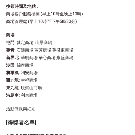
換領時間及地點
：
商場客戶服務櫃檯 (早上10時至晚上10時)
商場管理處 (早上10時至下午5時30分)
商場
:
屯門:
愛定商場
山景商場
葵青:
石籬商場
葵芳廣場
葵盛東商場
新界北:
華明商場
華心商場
雍盛商場
沙田:
錦泰商場
將軍澳:
利安商場
西九龍:
幸福商場
東九龍:
現崇山商場​
港島南:
利東商場
活動條款與細則
[
得獎者名單
]