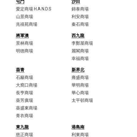
屯門
沙田
愛定商場 H.A.N.D.S
錦泰商場
山景商場
利安商場
兆禧苑商場
秦石商場
將軍澳
西九龍
景林商場
李鄭屋商場​
明德商場
麗閣商場
幸福商場
葵青
新界北
石籬商場
雍盛商場
大窩口商場​
華明商場
長亨商場
華心商場
葵芳廣場
太平邨商場
葵盛東商場
青衣商場​
東九龍
港島南
慈正商場​
利東商場