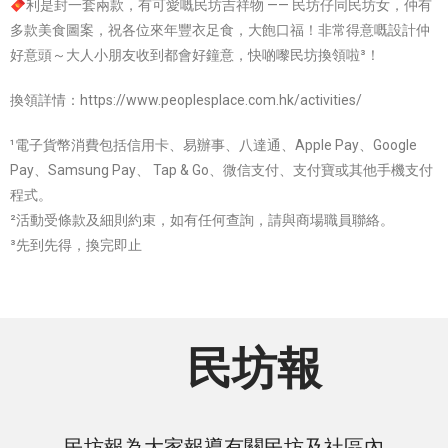
利是封一套兩款，有可愛嘅民坊吉祥物 —— 民坊仔同民坊女，仲有
多款美食圖案，祝各位來年豐衣足食，大飽口福！非常得意嘅設計仲
好意頭～大人小朋友收到都會好鐘意，快啲嚟民坊換領啦³！
換領詳情：https://www.peoplesplace.com.hk/activities/
¹電子貨幣消費包括信用卡、易辦事、八達通、Apple Pay、Google
Pay、Samsung Pay、 Tap & Go、微信支付、支付寶或其他手機支付
程式。
²活動受條款及細則約束，如有任何查詢，請與商場職員聯絡。
³先到先得，換完即止
民坊報
民坊報為大家報導有關民坊及社區內