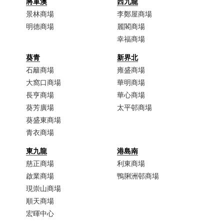
將軍澳
西九龍
景林商場
李鄭屋商場​
明德商場
麗閣商場
幸福商場
葵青
新界北
石籬商場
雍盛商場
大窩口商場​
華明商場
長亨商場
華心商場
葵芳廣場
太平邨商場
葵盛東商場
青衣商場​
東九龍
港島南
慈正商場​
利東商場
啟業商場​
鴨脷洲邨商場
現崇山商場​
順天商場​
宏暉中心