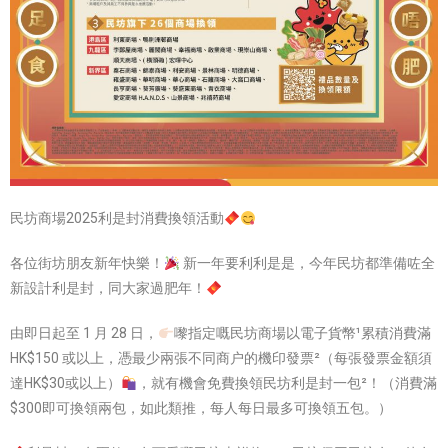
民坊商場2025利是封消費換領活動
各位街坊朋友新年快樂！
新一年要利利是是，今年民坊都準備咗全
新設計利是封，同大家過肥年！
由即日起至 1 月 28 日，
嚟指定嘅民坊商場以電子貨幣¹累積消費滿
HK$150 或以上，憑最少兩張不同商户的機印發票²（每張發票金額須
達HK$30或以上）
，就有機會免費換領民坊利是封一包²！（消費滿
$300即可換領兩包，如此類推，每人每日最多可換領五包。）