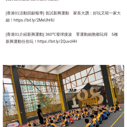
[香港01活動回顧報導]
首試新興運動 家長大讚：好玩又啱一家大
細！
https://bit.ly/2MeUhHU
[香港01介紹新興運動]
360℃發球接波 零運動細胞都玩得 5種
新興運動任你玩！
https://bit.ly/2QuvcHH