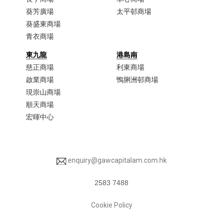
葵芳廣場
太平邨商場
葵盛東商場
青衣商場​
東九龍
港島南
慈正商場​
利東商場
啟業商場​
鴨脷洲邨商場
現崇山商場​
順天商場​
宏暉中心
enquiry@gawcapitalam.com.hk
2583 7488
Cookie Policy