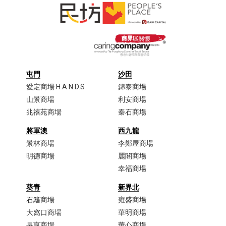
屯門
沙田
愛定商場 H.A.N.D.S
錦泰商場
山景商場
利安商場
兆禧苑商場
秦石商場
將軍澳
西九龍
景林商場
李鄭屋商場​
明德商場
麗閣商場
幸福商場
葵青
新界北
石籬商場
雍盛商場
大窩口商場​
華明商場
長亨商場
華心商場