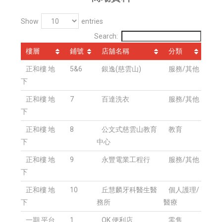
Show
entries
Search:
樓層
鋪號
店舖名稱
分類
正和樓 地
5&6
銀逸(慈雲山)
服務/其他
下
正和樓 地
7
百達洗衣
服務/其他
下
正和樓 地
8
公文式慈雲山教育
教育
下
中心
正和樓 地
9
永豐電業工程行
服務/其他
下
正和樓 地
10
丘慧麟牙科醫生醫
個人護理/
下
務所
醫療
一期 平台
1
OK 便利店
零售