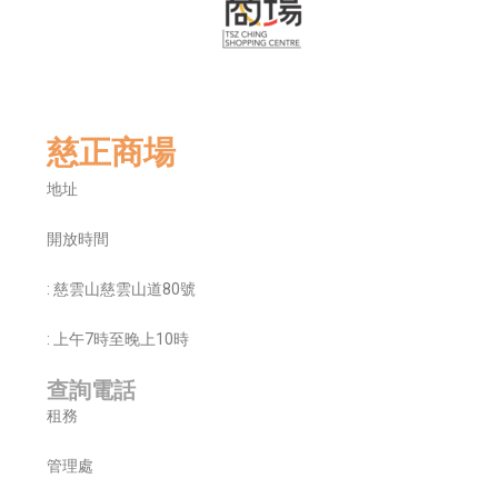
慈正商場
地址
開放時間
: 慈雲山慈雲山道80號
: 上午7
時至晚上
10
時
查詢電話
租務
管理處