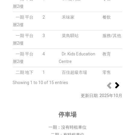
層2樓
一期 平台
2
禾味家
餐飲
層2樓
一期 平台
3
菜鳥驛站
服務/其他
層2樓
一期 平台
4
Dr. Kids Education
教育
層2樓
Centre
二期 地下
1
百佳超級市場
零售
Showing 1 to 10 of 15 entries
更新日期
: 2025
年
10
月
停車場
一期：沒有時租車位
二期：有時租車位