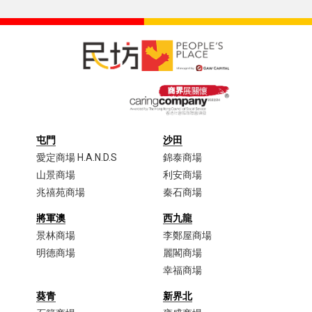
屯門
沙田
愛定商場 H.A.N.D.S
錦泰商場
山景商場
利安商場
兆禧苑商場
秦石商場
將軍澳
西九龍
景林商場
李鄭屋商場​
明德商場
麗閣商場
幸福商場
葵青
新界北