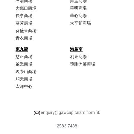
石籬商場
雍盛商場
大窩口商場​
華明商場
長亨商場
華心商場
葵芳廣場
太平邨商場
葵盛東商場
青衣商場​
東九龍
港島南
慈正商場​
利東商場
啟業商場​
鴨脷洲邨商場
現崇山商場​
順天商場​
宏暉中心
enquiry@gawcapitalam.com.hk
2583 7488