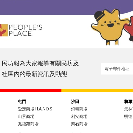
民坊報為大家報導有關民坊及
社區內的最新資訊及動態
屯門
沙田
將軍
愛定商場 H.A.N.D.S
錦泰商場
景林
山景商場
利安商場
明德
兆禧苑商場
秦石商場