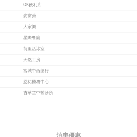
OK便利店
麥當勞
大家樂
星際餐廳
荷里活冰室
天然工房
富城中西藥行
恩祐醫務中心
杏草堂中醫診所
泊車優惠