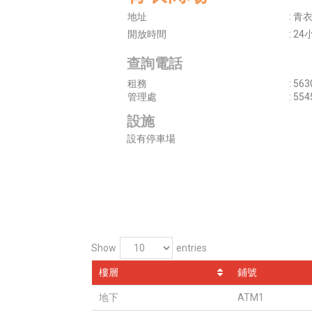
地址
: 青
開放時間
: 2
查詢電話
租務
: 563
管理處
: 554
設施
設有停車場
Show
entries
樓層
鋪號
地下
ATM1