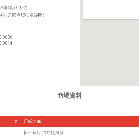
衣楓樹窩路10號
4小時 (只限商場公眾範圍）
0 3050
5 8614
商場資料
店舖名稱
恒生銀行 自動櫃員機