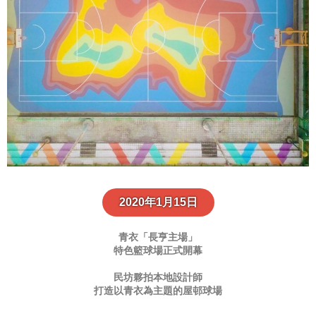
2020年1月15日
青衣
「長亨主場」
特色籃球場正式
開幕
民坊
夥拍
本地
設計師
打造以
青衣
為主題的屋邨球場