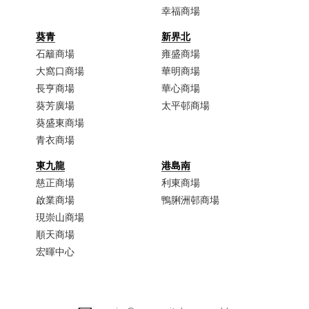
幸福商場
葵青
新界北
石籬商場
雍盛商場
大窩口商場​
華明商場
長亨商場
華心商場
葵芳廣場
太平邨商場
葵盛東商場
青衣商場​
東九龍
港島南
慈正商場​
利東商場
啟業商場​
鴨脷洲邨商場
現崇山商場​
順天商場​
宏暉中心