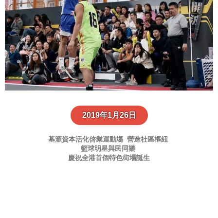
2019年1月26日
基滙資本活化啓業運動塲
營造社區樞紐
籃球明星與民同樂
慶祝全港首個特色街場誕生